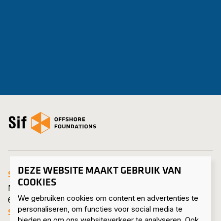
open_homepage
DEZE WEBSITE MAAKT GEBRUIK VAN
SIF HEADQUARTERS ROERMOND
COOKIES
Mijnheerkensweg 33
We gebruiken cookies om content en advertenties te
6041 TA Roermond • Nederland
personaliseren, om functies voor social media te
SIF MAASVLAKTE
bieden en om ons websiteverkeer te analyseren. Ook