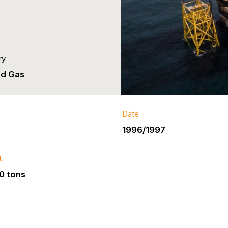
ry
nd Gas
Date
1996/1997
t
0 tons