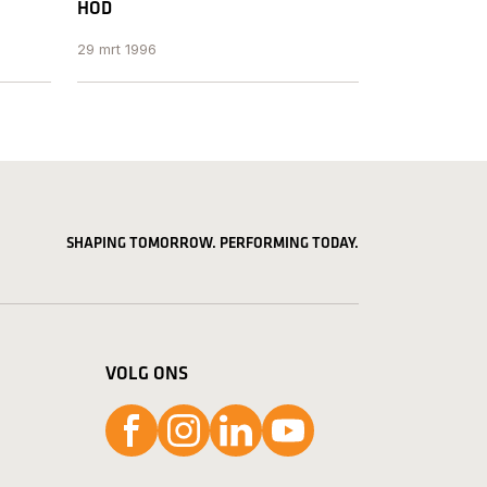
HOD
29 mrt 1996
SHAPING TOMORROW. PERFORMING TODAY.
VOLG ONS
Volg ons op Facebook
Volg ons op Instagram
Volg ons op LinkedIn
Volg ons op YouTube