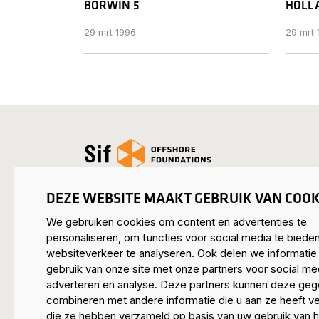
BORWIN 5
HOLLA
29 mrt 1996
29 mrt 
open_homepage
DEZE WEBSITE MAAKT GEBRUIK VAN COOK
We gebruiken cookies om content en advertenties te
personaliseren, om functies voor social media te biede
SIF HEADQUARTERS ROERMOND
websiteverkeer te analyseren. Ook delen we informatie
Mijnheerkensweg 33
gebruik van onze site met onze partners voor social me
6041 TA Roermond • Nederland
adverteren en analyse. Deze partners kunnen deze ge
combineren met andere informatie die u aan ze heeft ve
SIF MAASVLAKTE
die ze hebben verzameld op basis van uw gebruik van h