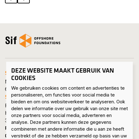
open_homepage
DEZE WEBSITE MAAKT GEBRUIK VAN
SIF HEADQUARTERS ROERMOND
COOKIES
Mijnheerkensweg 33
We gebruiken cookies om content en advertenties te
6041 TA Roermond • Nederland
personaliseren, om functies voor social media te
SIF MAASVLAKTE
bieden en om ons websiteverkeer te analyseren. Ook
Pieter van Vollenhovenweg 101
delen we informatie over uw gebruik van onze site met
Havennummer 8322
onze partners voor social media, adverteren en
3199 KV Maasvlakte Rotterdam • Nederland
analyse. Deze partners kunnen deze gegevens
PRODUCTEN & DIENSTEN
combineren met andere informatie die u aan ze heeft
OVER ONS
verstrekt of die ze hebben verzameld op basis van uw