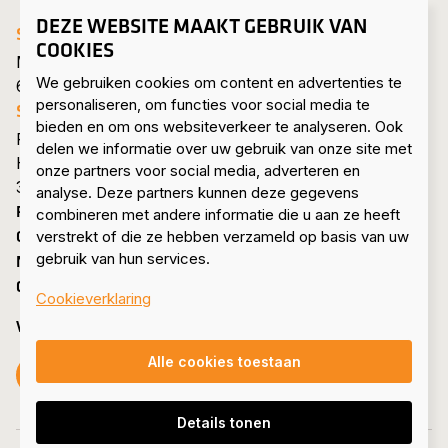
DEZE WEBSITE MAAKT GEBRUIK VAN
SIF HEADQUARTERS ROERMOND
COOKIES
Mijnheerkensweg 33
We gebruiken cookies om content en advertenties te
6041 TA Roermond • Nederland
personaliseren, om functies voor social media te
SIF MAASVLAKTE
bieden en om ons websiteverkeer te analyseren. Ook
Pieter van Vollenhovenweg 101
delen we informatie over uw gebruik van onze site met
Havennummer 8322
onze partners voor social media, adverteren en
3199 KV Maasvlakte Rotterdam • Nederland
analyse. Deze partners kunnen deze gegevens
PRODUCTEN & DIENSTEN
combineren met andere informatie die u aan ze heeft
OVER ONS
verstrekt of die ze hebben verzameld op basis van uw
gebruik van hun services.
NIEUWS & PERS
CONTACT
Cookieverklaring
VOLG ONS
Alle cookies toestaan
Volg ons op Facebook
Volg ons op Instagram
Volg ons op LinkedIn
Volg ons op YouTube
Details tonen