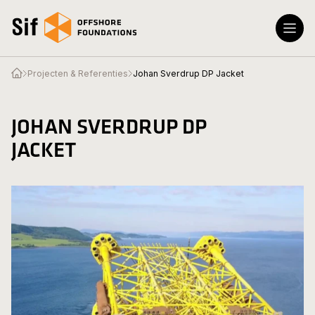
Spring naar inhoud
open_homepage
open_homepage
Menu
Sluite
Projecten & Referenties
Johan Sverdrup DP Jacket
Producten & Diensten
JOHAN SVERDRUP DP
Over ons
JACKET
Nieuws & Pers
Contact