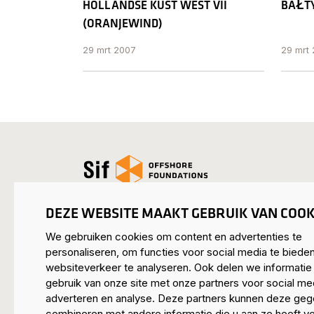
HOLLANDSE KUST WEST VII
BAŁTY
(ORANJEW IND)
29 mrt 2007
29 mrt
open_homepage
DEZE WEBSITE MAAKT GEBRUIK VAN COOK
We gebruiken cookies om content en advertenties te
personaliseren, om functies voor social media te biede
SIF HEADQUARTERS ROERMOND
websiteverkeer te analyseren. Ook delen we informatie
Mijnheerkensweg 33
gebruik van onze site met onze partners voor social me
6041 TA Roermond • Nederland
adverteren en analyse. Deze partners kunnen deze ge
combineren met andere informatie die u aan ze heeft ve