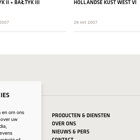
K II + BAŁTYK III
HOLLANDSE KUST WEST VI
 2007
29 mrt 2007
IES
n en om ons
PRODUCTEN & DIENSTEN
 over uw
OVER ONS
dia,
NIEUWS & PERS
gevens
CONTACT
rstrekt of