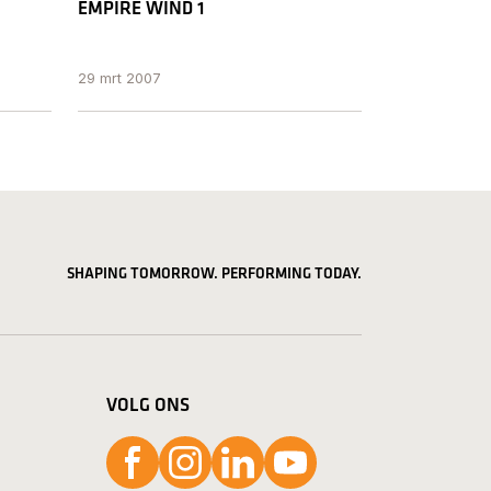
EMPIRE WIND 1
29 mrt 2007
SHAPING TOMORROW. PERFORMING TODAY.
VOLG ONS
Volg ons op Facebook
Volg ons op Instagram
Volg ons op LinkedIn
Volg ons op YouTube