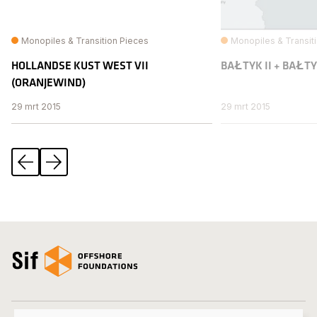
Monopiles & Transition Pieces
Monopiles & Transit
HOLLANDSE KUST WEST VII
BAŁTYK II + BAŁTYK
(ORANJEW IND)
29 mrt 2015
29 mrt 2015
Vorige
Volgende
open_homepage