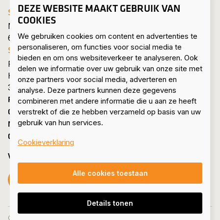
DEZE WEBSITE MAAKT GEBRUIK VAN
SIF HEADQUARTERS ROERMOND
COOKIES
Mijnheerkensweg 33
We gebruiken cookies om content en advertenties te
6041 TA Roermond • Nederland
personaliseren, om functies voor social media te
SIF MAASVLAKTE
bieden en om ons websiteverkeer te analyseren. Ook
Pieter van Vollenhovenweg 101
delen we informatie over uw gebruik van onze site met
Havennummer 8322
onze partners voor social media, adverteren en
3199 KV Maasvlakte Rotterdam • Nederland
analyse. Deze partners kunnen deze gegevens
PRODUCTEN & DIENSTEN
combineren met andere informatie die u aan ze heeft
OVER ONS
verstrekt of die ze hebben verzameld op basis van uw
gebruik van hun services.
NIEUWS & PERS
CONTACT
Cookieverklaring
VOLG ONS
Alle cookies toestaan
Volg ons op Facebook
Volg ons op Instagram
Volg ons op LinkedIn
Volg ons op YouTube
Details tonen
Search
Toon 
Werken bij
Cookies aanpassen