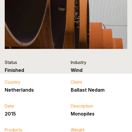
Status
Industry
Finished
Wind
Country
Client
Netherlands
Ballast Nedam
Date
Description
2015
Monopiles
Products
Weight